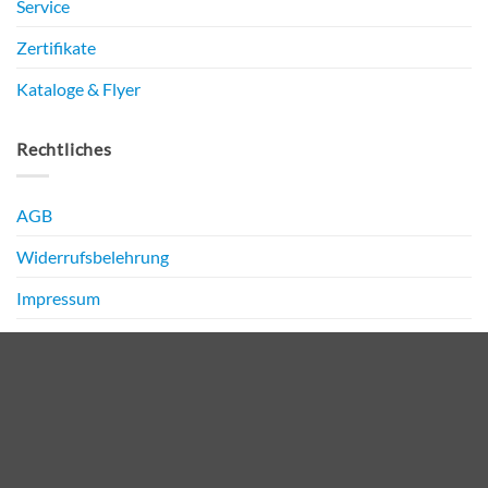
Service
Zertifikate
Kataloge & Flyer
Rechtliches
AGB
Widerrufsbelehrung
Impressum
Datenschutz
PayPal
Bank
Transfer
Copyright 2026 ©
NIRO Media