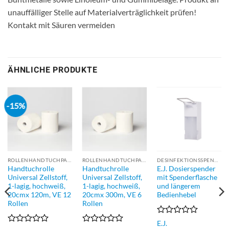
unauffälliger Stelle auf Materialverträglichkeit prüfen!
Kontakt mit Säuren vermeiden
ÄHNLICHE PRODUKTE
-15%
ROLLENHANDTUCHPAPIER
ROLLENHANDTUCHPAPIER
DESINFEKTIONSSPENDER
Handtuchrolle
Handtuchrolle
E.J. Dosierspender
Universal Zellstoff,
Universal Zellstoff,
mit Spenderflasche
1-lagig, hochweiß,
1-lagig, hochweiß,
und längerem
20cmx 120m, VE 12
20cmx 300m, VE 6
Bedienhebel
Rollen
Rollen
Bewertet
E.J.