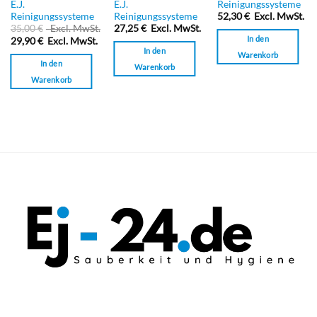
mit
Bewertet
Bewertet
E.J.
E.J.
Reinigungssysteme
0
mit
mit
Reinigungssysteme
Reinigungssysteme
52,30
€
Excl. MwSt.
von
0
0
35,00
€
Excl. MwSt.
27,25
€
Excl. MwSt.
5
von
von
In den
29,90
€
Excl. MwSt.
5
5
In den
Warenkorb
In den
Warenkorb
Warenkorb