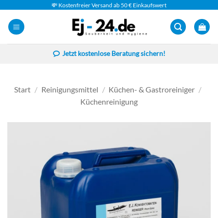
Zum
💸 Kostenfreier Versand ab 50 € Einkaufswert
Inhalt
springen
Jetzt kostenlose Beratung sichern!
Start
/
Reinigungsmittel
/
Küchen- & Gastroreiniger
/
Küchenreinigung