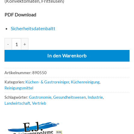
(Konvektomaten, Fritteusen)
PDF Download
Sicherheitsdatenbaltt
E.J. Konvektomatenreiniger Profi-Serie 10 l Menge
In den Warenkorb
Artikelnummer:
890550
Kategorien:
Küchen- & Gastroreiniger
,
Küchenreinigung
,
Reinigungsmittel
Schlagwörter:
Gastronomie
,
Gesundheitswesen
,
Industrie
,
Landwirtschaft
,
Vertrieb